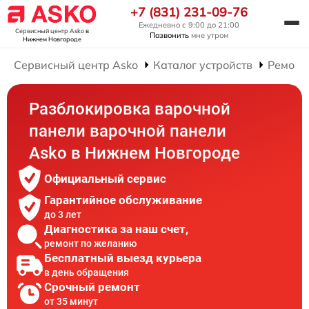
+7 (831) 231-09-76
Ежедневно с 9:00 до 21:00
Сервисный центр Asko
в
Позвонить
мне утром
Нижнем Новгороде
Сервисный центр Asko
Каталог устройств
Ремонт
Разблокировка варочной
панели варочной панели
Asko в Нижнем Новгороде
Официальный сервис
Гарантийное обслуживание
до 3 лет
Диагностика за наш счет,
ремонт по желанию
Бесплатный выезд курьера
в день обращения
Срочный ремонт
от 35 минут