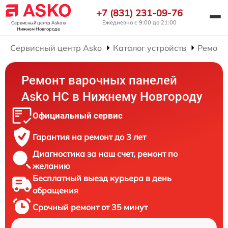
+7 (831) 231-09-76
Ежедневно с 9:00 до 21:00
Сервисный центр Asko
в
Нижнем Новгороде
Сервисный центр Asko
Каталог устройств
Ремонт
Ремонт варочных панелей
Asko HC в Нижнему Новгороду
Официальный сервис
Гарантия на ремонт до 3 лет
Диагностика за наш счет, ремонт по
желанию
Бесплатный выезд курьера в день
обращения
Срочный ремонт от 35 минут