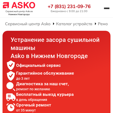
+7 (831) 231-09-76
Ежедневно с 9:00 до 21:00
Сервисный центр Asko
в
Нижнем Новгороде
Сервисный центр Asko
Каталог устройств
Ремонт
Устранение засора сушильной
машины
Asko в Нижнем Новгороде
Официальный сервис
Гарантийное обслуживание
до 3 лет
Диагностика за наш счет,
ремонт по желанию
Бесплатный выезд курьера
в день обращения
Срочный ремонт
от 35 минут