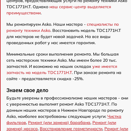
центров, предоставляющих услуги по ремонту техники Asko
TDC1771H.T. Однако
наш сервис-центр выделяется
преимуществами
.
Мы ремонтируем Asko. Наши мастера -
специалисты по
ремонту техники Asko
. Восстановить модель TDC1771H.T
для мастеров не будет новой задачей. На все виды
проведенных работ у нас имеется гарантия.
Минимальные сроки выполнения ремонта. Мы большая
сеть мастерских техники Asko. Мы имеем более 20 тыс.
запчастей. И возможно на наших складах
уже имеется
запчасть на модель TDC1771H.T
. При заказе ремонта на
сайте - предоставляется скидка -25%.
Знаем свое дело
Будьте уверены в профессионализме наших мастеров - они
с уверенностью выполнят ремонт Asko TDC1771H.T. По
данным наших мастеров в Нижнем Новгороде по ремонту
Asko, наиболее востребованы следующие услуги:
Чистка
фильтров
,
Ремонт (или замена) барабана
,
Ремонт (или
замена) насоса
,
Восстановление герметичности
,
Ремонт (или