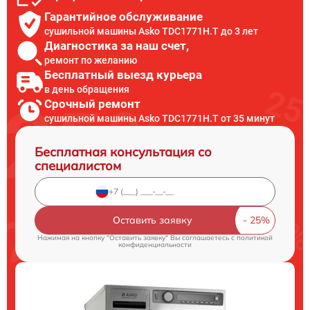
Гарантийное обслуживание
сушильной машины Asko TDC1771H.T до 3 лет
Диагностика за наш счет,
ремонт по желанию
Бесплатный выезд курьера
в день обращения
Срочный ремонт
сушильной машины Asko TDC1771H.T от 35 минут
Бесплатная консультация со
специалистом
Оставить заявку
Нажимая на кнопку "Оставить заявку" Вы соглашаетесь c
политикой
конфиденциальности