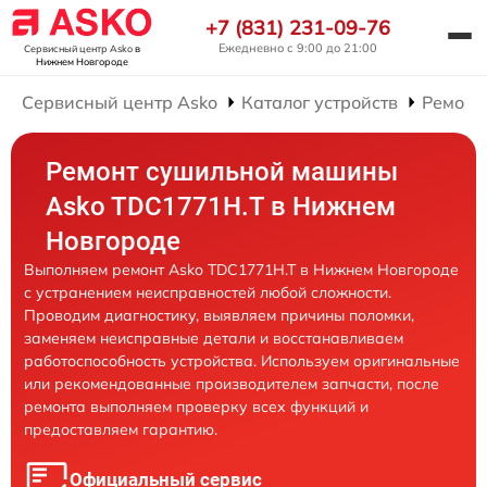
+7 (831) 231-09-76
Ежедневно с 9:00 до 21:00
Сервисный центр Asko
в
Нижнем Новгороде
Сервисный центр Asko
Каталог устройств
Ремонт
Ремонт сушильной машины
Asko TDC1771H.T в Нижнем
Новгороде
Выполняем ремонт Asko TDC1771H.T в Нижнем Новгороде
с устранением неисправностей любой сложности.
Проводим диагностику, выявляем причины поломки,
заменяем неисправные детали и восстанавливаем
работоспособность устройства. Используем оригинальные
или рекомендованные производителем запчасти, после
ремонта выполняем проверку всех функций и
предоставляем гарантию.
Официальный сервис