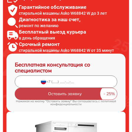
Гарантийное обслуживание
стиральной машины Asko W68842 W до 3 лет
Диагностика за наш счет,
ремонт по желанию
Бесплатный выезд курьера
в день обращения
Срочный ремонт
стиральной машины Asko W68842 W от 35 минут
Бесплатная консультация со
специалистом
Оставить заявку
Нажимая на кнопку "Оставить заявку" Вы соглашаетесь c
политикой
конфиденциальности