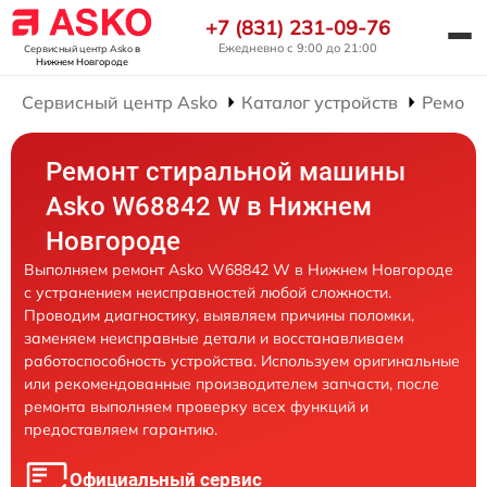
+7 (831) 231-09-76
Ежедневно с 9:00 до 21:00
Сервисный центр Asko
в
Нижнем Новгороде
Сервисный центр Asko
Каталог устройств
Ремонт
Ремонт стиральной машины
Asko W68842 W в Нижнем
Новгороде
Выполняем ремонт Asko W68842 W в Нижнем Новгороде
с устранением неисправностей любой сложности.
Проводим диагностику, выявляем причины поломки,
заменяем неисправные детали и восстанавливаем
работоспособность устройства. Используем оригинальные
или рекомендованные производителем запчасти, после
ремонта выполняем проверку всех функций и
предоставляем гарантию.
Официальный сервис