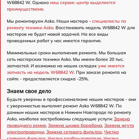
W68842 W. Однако
наш сервис-центр выделяется
преимуществами
.
Мы ремонтируем Asko. Наши мастера -
специалисты по
ремонту техники Asko
. Восстановить модель W68842 W для
мастеров не будет новой задачей. На все виды
проведенных работ у нас имеется гарантия.
Минимальные сроки выполнения ремонта. Мы большая
сеть мастерских техники Asko. Мы имеем более 20 тыс.
запчастей. И возможно на наших складах
уже имеется
запчасть на модель W68842 W
. При заказе ремонта на
сайте - предоставляется скидка -25%.
Знаем свое дело
Будьте уверены в профессионализме наших мастеров - они
с уверенностью выполнят ремонт Asko W68842 W. По
данным наших мастеров в Нижнем Новгороде по ремонту
Asko, наиболее востребованы следующие услуги:
Замена
приводного ремня
,
Замена шкива барабана
,
Замена жгута
электропроводки
,
Замена сетевого фильтра
,
Чистка
сливного фильтра
,
Чистка разбрызгивателя
,
Чистка