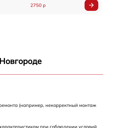
2750 р
850 р
2450 р
1800 р
 Новгороде
1100 р
1100 р
1800 р
 ремонта (например, некорректный монтаж
1000 р
 характеристикам при соблюдении условий