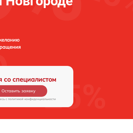
 Новгороде
 желанию
бращения
я со специалистом
Оставить заявку
есь c
политикой конфиденциальности