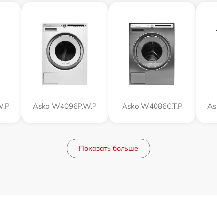
W.P
Asko W4096P.W.P
Asko W4086C.T.P
As
Показать больше