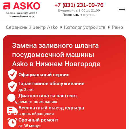
+7 (831) 231-09-76
Ежедневно с 9:00 до 21:00
Сервисный центр Asko
в
Позвонить
мне утром
Нижнем Новгороде
Сервисный центр Asko
Каталог устройств
Ремонт
Замена заливного шланга
посудомоечной машины
Asko в Нижнем Новгороде
Официальный сервис
Гарантийное обслуживание
до 3 лет
Диагностика за наш счет,
ремонт по желанию
Бесплатный выезд курьера
в день обращения
Срочный ремонт
от 35 минут