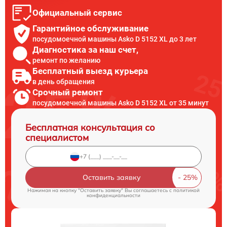
Официальный сервис
Гарантийное обслуживание
посудомоечной машины Asko D 5152 XL до 3 лет
Диагностика за наш счет,
ремонт по желанию
Бесплатный выезд курьера
в день обращения
Срочный ремонт
посудомоечной машины Asko D 5152 XL от 35 минут
Бесплатная консультация со
специалистом
Оставить заявку
Нажимая на кнопку "Оставить заявку" Вы соглашаетесь c
политикой
конфиденциальности