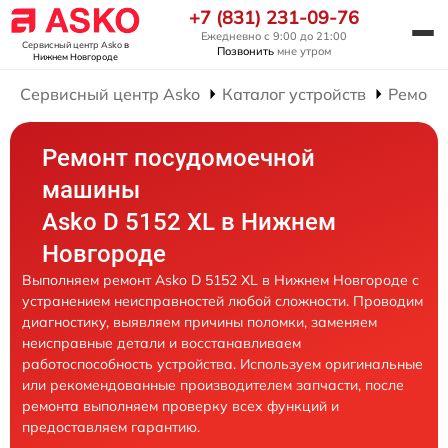
+7 (831) 231-09-76
Ежедневно с 9:00 до 21:00
Сервисный центр Asko
в
Позвонить
мне утром
Нижнем Новгороде
Сервисный центр Asko
Каталог устройств
Ремонт
Ремонт посудомоечной
машины
Asko D 5152 XL в Нижнем
Новгороде
Выполняем ремонт Asko D 5152 XL в Нижнем Новгороде с
устранением неисправностей любой сложности. Проводим
диагностику, выявляем причины поломки, заменяем
неисправные детали и восстанавливаем
работоспособность устройства. Используем оригинальные
или рекомендованные производителем запчасти, после
ремонта выполняем проверку всех функций и
предоставляем гарантию.