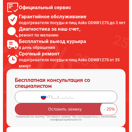
Официальный сервис
Гарантийное обслуживание
подогревателя посуды и пищ Asko ODW8127S до 3 лет
Диагностика за наш счет,
ремонт по желанию
Бесплатный выезд курьера
в день обращения
Срочный ремонт
подогревателя посуды и пищ Asko ODW8127S от 35
минут
Бесплатная консультация со
специалистом
Оставить заявку
Нажимая на кнопку "Оставить заявку" Вы соглашаетесь c
политикой
конфиденциальности