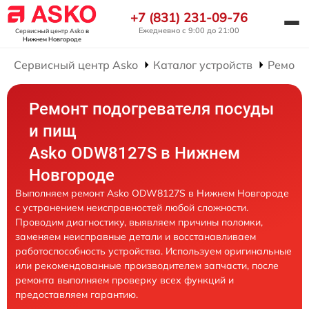
+7 (831) 231-09-76
Ежедневно с 9:00 до 21:00
Сервисный центр Asko
в
Нижнем Новгороде
Сервисный центр Asko
Каталог устройств
Ремонт
Ремонт подогревателя посуды
и пищ
Asko ODW8127S в Нижнем
Новгороде
Выполняем ремонт Asko ODW8127S в Нижнем Новгороде
с устранением неисправностей любой сложности.
Проводим диагностику, выявляем причины поломки,
заменяем неисправные детали и восстанавливаем
работоспособность устройства. Используем оригинальные
или рекомендованные производителем запчасти, после
ремонта выполняем проверку всех функций и
предоставляем гарантию.