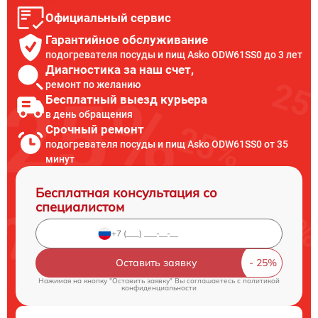
Официальный сервис
Гарантийное обслуживание
подогревателя посуды и пищ Asko ODW61SS0 до 3 лет
Диагностика за наш счет,
ремонт по желанию
Бесплатный выезд курьера
в день обращения
Срочный ремонт
подогревателя посуды и пищ Asko ODW61SS0 от 35
минут
Бесплатная консультация со
специалистом
Оставить заявку
Нажимая на кнопку "Оставить заявку" Вы соглашаетесь c
политикой
конфиденциальности