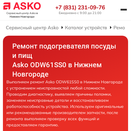
+7 (831) 231-09-76
Ежедневно с 9:00 до 21:00
Сервисный центр Asko
в
Нижнем Новгороде
Сервисный центр Asko
Каталог устройств
Ремонт
Ремонт подогревателя посуды
и пищ
Asko ODW61SS0 в Нижнем
Новгороде
Выполняем ремонт Asko ODW61SS0 в Нижнем Новгороде
с устранением неисправностей любой сложности.
Проводим диагностику, выявляем причины поломки,
заменяем неисправные детали и восстанавливаем
работоспособность устройства. Используем оригинальные
или рекомендованные производителем запчасти, после
ремонта выполняем проверку всех функций и
предоставляем гарантию.