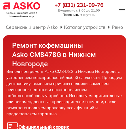
+7 (831) 231-09-76
Ежедневно с 9:00 до 21:00
Сервисный центр Asko
в
Позвонить
мне утром
Нижнем Новгороде
Сервисный центр Asko
Каталог устройств
Ремонт
Ремонт кофемашины
Asko CM8478G в Нижнем
Новгороде
Выполняем ремонт Asko CM8478G в Нижнем Новгороде с
устранением неисправностей любой сложности. Проводим
диагностику, выявляем причины поломки, заменяем
неисправные детали и восстанавливаем
работоспособность устройства. Используем оригинальные
или рекомендованные производителем запчасти, после
ремонта выполняем проверку всех функций и
предоставляем гарантию.
Официальный сервис