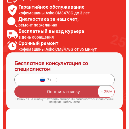
Гарантийное обслуживание
кофемашины Asko CM8478G до 3 лет
Диагностика за наш счет,
ремонт по желанию
Бесплатный выезд курьера
в день обращения
Срочный ремонт
кофемашины Asko CM8478G от 35 минут
Бесплатная консультация со
специалистом
Оставить заявку
Нажимая на кнопку "Оставить заявку" Вы соглашаетесь c
политикой
конфиденциальности