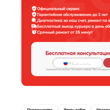
Официальный сервис
Гарантийное обслуживание
до 3 лет
Диагностика за наш счет,
ремонт по
Бесплатный выезд курьера
в день о
Срочный ремонт
от 35 минут
Бесплатная консультаци
Нажимая на кнопку "Оставить заявку" Вы соглашает
Преимущества
Этапы работ
Модели