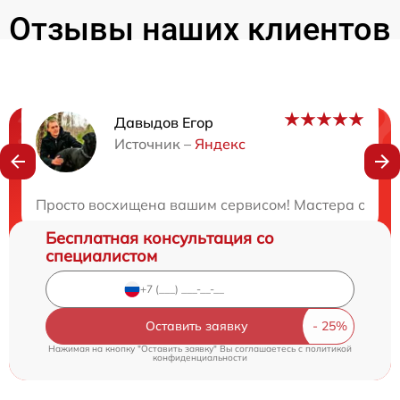
Отзывы наших клиентов
Давыдов Егор
Нужна консультация?
Источник –
Яндекс
Закажите бесплатную консультацию
Просто восхищена вашим сервисом! Мастера отрем
Бесплатная консультация со
специалистом
Оставить заявку
Нажимая на кнопку "Оставить заявку" Вы соглашаетесь c
политикой
конфиденциальности